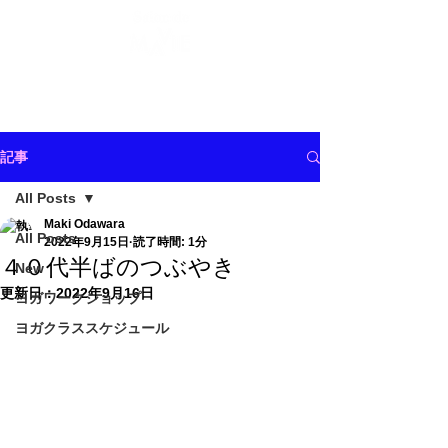
記事
All Posts
Maki Odawara
All Posts
2022年9月15日
読了時間: 1分
４０代半ばのつぶやき
New
更新日：
2022年9月16日
ヨガワークショップ
ヨガクラススケジュール