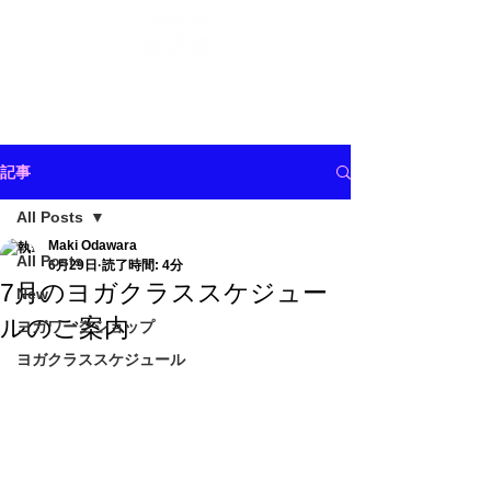
記事
All Posts
Maki Odawara
All Posts
6月29日
読了時間: 4分
7月のヨガクラススケジュー
New
ルのご案内
ヨガワークショップ
ヨガクラススケジュール