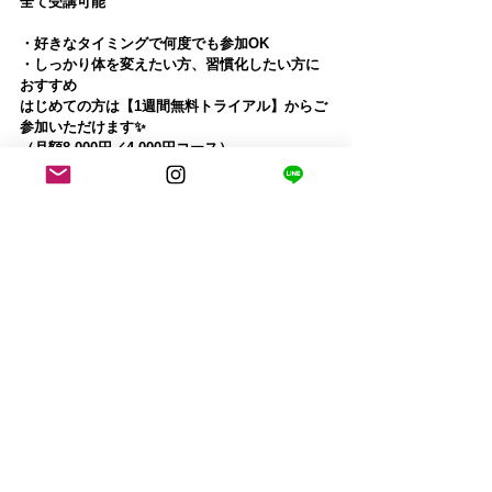
全て受講可能
・好きなタイミングで何度でも参加OK
・しっかり体を変えたい方、習慣化したい方に
おすすめ
はじめての方は【1週間無料トライアル】からご
参加いただけます✨
（月額8,000円／4,000円コース）
「通うのが難しい日もある」「まずは気軽に始
めたい」
そんな方にも続けやすいオンラインクラスです
☺️
ぜひご自身のペースでご参加ください🌿
参加費詳細はこちらから
7月は「夏を心地よく過ごす身体を育む月」🌿
暑さや冷房による冷え、疲れが溜まりやすい季
節だからこそ、
心と身体を整える時間を大切にお過ごしいただ