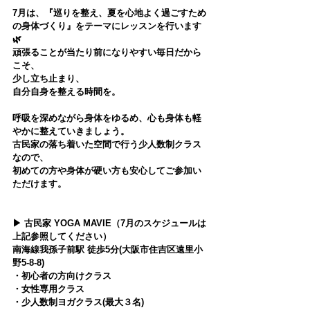
7月は、
『巡りを整え、夏を心地よく過ごすため
の身体づくり』
をテーマにレッスンを行います
🌿
頑張ることが当たり前になりやすい毎日だから
こそ、
少し立ち止まり、
自分自身を整える時間を。
呼吸を深めながら身体をゆるめ、心も身体も軽
やかに整えていきましょう。
古民家の落ち着いた空間で行う少人数制クラス
なので、
初めての方や身体が硬い方も安心してご参加い
ただけます。
▶︎ 古民家 YOGA MAVIE（7月のスケジュールは
上記参照してください）
南海線我孫子前駅 徒歩5分(大阪市住吉区遠里小
野5-8-8)
・初心者の方向けクラス
・女性専用クラス
・少人数制ヨガクラス(最大３名)