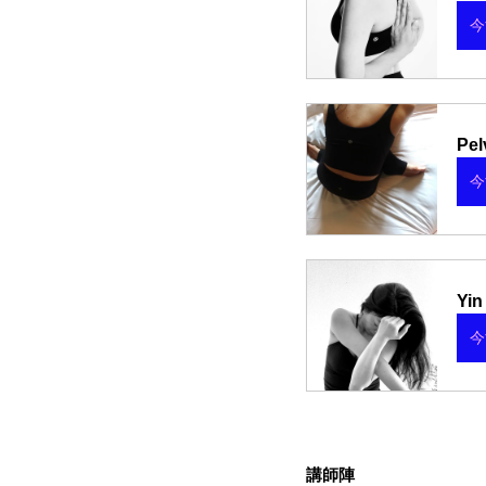
今
Pel
今
Yin
今
講師陣