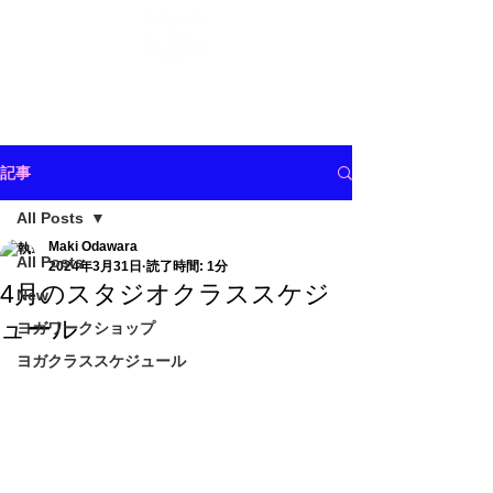
記事
All Posts
Maki Odawara
All Posts
2024年3月31日
読了時間: 1分
4月のスタジオクラススケジ
New
ュール
ヨガワークショップ
ヨガクラススケジュール