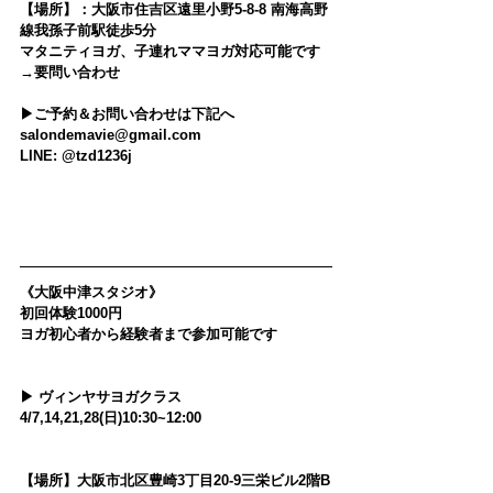
【場所】：大阪市住吉区遠里小野5-8-8 南海高野
線我孫子前駅徒歩5分
マタニティヨガ、子連れママヨガ対応可能です
→要問い合わせ
▶︎ご予約＆お問い合わせは下記へ
salondemavie@gmail.com
LINE: 
@tzd1236j
《大阪中津スタジオ》
初回体験1000円
ヨガ初心者から経験者まで参加可能です
▶ ヴィンヤサヨガクラス
4/7,14,21,28(日)10:30~12:00
【場所】大阪市北区豊崎3丁目20-9三栄ビル2階B