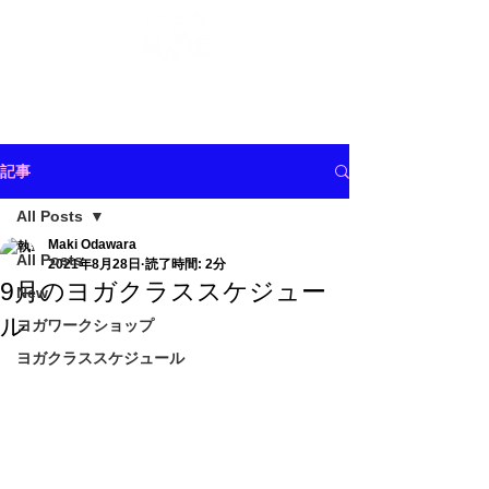
記事
All Posts
Maki Odawara
All Posts
2021年8月28日
読了時間: 2分
9月のヨガクラススケジュー
New
ル
ヨガワークショップ
ヨガクラススケジュール