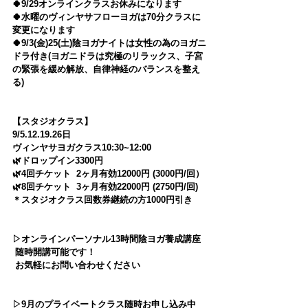
🍀9/29オンラインクラスお休みになります　
🍀水曜のヴィンヤサフローヨガは70分クラスに
変更になります
🍀9/3(金)25(土)陰ヨガナイトは女性の為のヨガニ
ドラ付き(ヨガニドラは究極のリラックス、子宮
の緊張を緩め解放、自律神経のバランスを整え
る)
【スタジオクラス】
9/5.12.19.26日 
ヴィンヤサヨガクラス10:30~12:00
🌿ドロップイン3300円
🌿4回チケット  2ヶ月有効12000円 (3000円/回）
🌿8回チケット  3ヶ月有効22000円 (2750円/回)　
＊スタジオクラス回数券継続の方1000円引き
▷オンラインパーソナル13時間陰ヨガ養成講座
 随時開講可能です！
 お気軽にお問い合わせください
▷9月のプライベートクラス随時お申し込み中