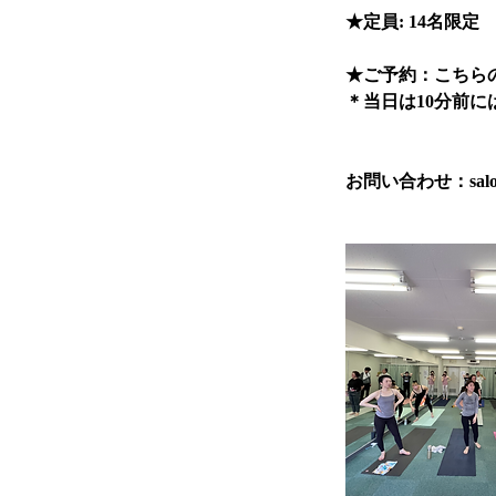
★定員: 14名限定
★ご予約：こちら
＊当日は10分前に