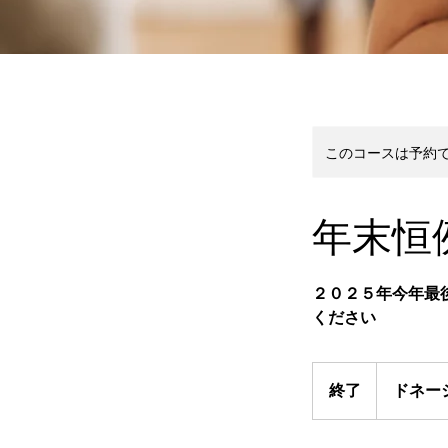
このコースは予約
年末恒
２０２５年今年最
ください
ド
ネ
終了
終
ドネー
ー
了
シ
ョ
ン