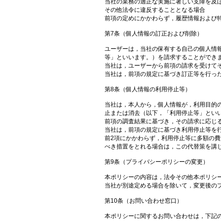
当社の業務の適正な実施に著しい支障を及
その他法令に違反することとなる場合
前項の定めにかかわらず，履歴情報および
第7条（個人情報の訂正および削除）
ユーザーは，当社の保有する自己の個人情
等」といいます。）を請求することができ
当社は，ユーザーから前項の請求を受けて
当社は，前項の規定に基づき訂正等を行っ
第8条（個人情報の利用停止等）
当社は，本人から，個人情報が，利用目的
止または消去（以下，「利用停止等」とい
前項の調査結果に基づき，その請求に応じ
当社は，前項の規定に基づき利用停止等を
前2項にかかわらず，利用停止等に多額の
べき措置をとれる場合は，この代替策を講
第9条（プライバシーポリシーの変更）
本ポリシーの内容は，法令その他本ポリシ
当社が別途定める場合を除いて，変更後の
第10条（お問い合わせ窓口）
本ポリシーに関するお問い合わせは，下記