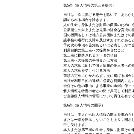
第5条（個人情報の第三者提供）
当社は，次に掲げる場合を除いて，あらか
認められる場合を除きます。
人の生命，身体または財産の保護のために
公衆衛生の向上または児童の健全な育成の
国の機関もしくは地方公共団体またはその
該事務の遂行に支障を及ぼすおそれがある
予め次の事項を告知あるいは公表し，かつ
利用目的に第三者への提供を含むこと
第三者に提供されるデータの項目
第三者への提供の手段または方法
本人の求めに応じて個人情報の第三者への
本人の求めを受け付ける方法
前項の定めにかかわらず，次に掲げる場合
当社が利用目的の達成に必要な範囲内にお
合併その他の事由による事業の承継に伴っ
個人情報を特定の者との間で共同して利用
び当該個人情報の管理について責任を有す
第6条（個人情報の開示）
当社は，本人から個人情報の開示を求めら
または一部を開示しないこともあり，開示し
申し受けます。
本人または第三者の生命，身体，財産その