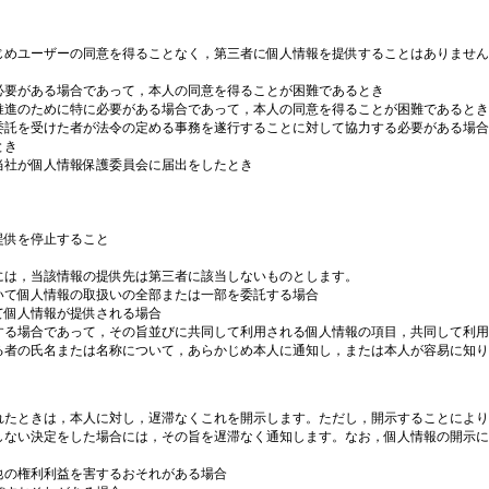
じめユーザーの同意を得ることなく，第三者に個人情報を提供することはありません
必要がある場合であって，本人の同意を得ることが困難であるとき
推進のために特に必要がある場合であって，本人の同意を得ることが困難であるとき
委託を受けた者が法令の定める事務を遂行することに対して協力する必要がある場合
とき
当社が個人情報保護委員会に届出をしたとき
提供を停止すること
には，当該情報の提供先は第三者に該当しないものとします。
いて個人情報の取扱いの全部または一部を委託する場合
て個人情報が提供される場合
する場合であって，その旨並びに共同して利用される個人情報の項目，共同して利用
る者の氏名または名称について，あらかじめ本人に通知し，または本人が容易に知り
れたときは，本人に対し，遅滞なくこれを開示します。ただし，開示することにより
ない決定をした場合には，その旨を遅滞なく通知します。なお，個人情報の開示に際
他の権利利益を害するおそれがある場合