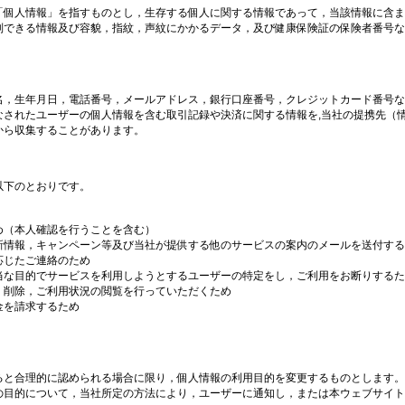
「個人情報」を指すものとし，生存する個人に関する情報であって，当該情報に含ま
別できる情報及び容貌，指紋，声紋にかかるデータ，及び健康保険証の保険者番号な
名，生年月日，電話番号，メールアドレス，銀行口座番号，クレジットカード番号な
なされたユーザーの個人情報を含む取引記録や決済に関する情報を,当社の提携先（
から収集することがあります。
以下のとおりです。
め（本人確認を行うことを含む）
新情報，キャンペーン等及び当社が提供する他のサービスの案内のメールを送付する
応じたご連絡のため
当な目的でサービスを利用しようとするユーザーの特定をし，ご利用をお断りするた
，削除，ご利用状況の閲覧を行っていただくため
金を請求するため
ると合理的に認められる場合に限り，個人情報の利用目的を変更するものとします。
の目的について，当社所定の方法により，ユーザーに通知し，または本ウェブサイト