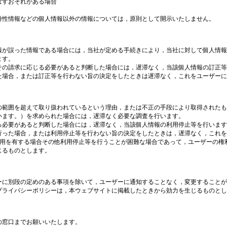
ぼすおそれがある場合
特性情報などの個人情報以外の情報については，原則として開示いたしません。
報が誤った情報である場合には，当社が定める手続きにより，当社に対して個人情報
ます。
その請求に応じる必要があると判断した場合には，遅滞なく，当該個人情報の訂正等
た場合，または訂正等を行わない旨の決定をしたときは遅滞なく，これをユーザーに
の範囲を超えて取り扱われているという理由，または不正の手段により取得されたも
います。）を求められた場合には，遅滞なく必要な調査を行います。
る必要があると判断した場合には，遅滞なく，当該個人情報の利用停止等を行います
行った場合，または利用停止等を行わない旨の決定をしたときは，遅滞なく，これを
費用を有する場合その他利用停止等を行うことが困難な場合であって，ユーザーの権
じるものとします。
ーに別段の定めのある事項を除いて，ユーザーに通知することなく，変更することが
プライバシーポリシーは，本ウェブサイトに掲載したときから効力を生じるものとし
の窓口までお願いいたします。