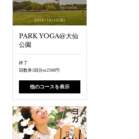
PARK YOGA@大仙
公園
終了
回
回数券1回分or2500円
数
券
1
回
他のコースを表示
分
or2500
円