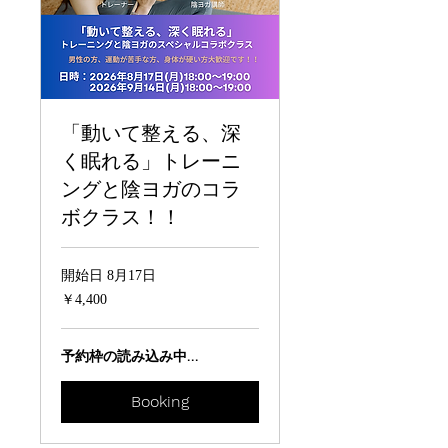
「動いて整える、深
く眠れる」トレーニ
ングと陰ヨガのコラ
ボクラス！！
開始日 8月17日
4,400
￥4,400
円
予約枠の読み込み中…
Booking