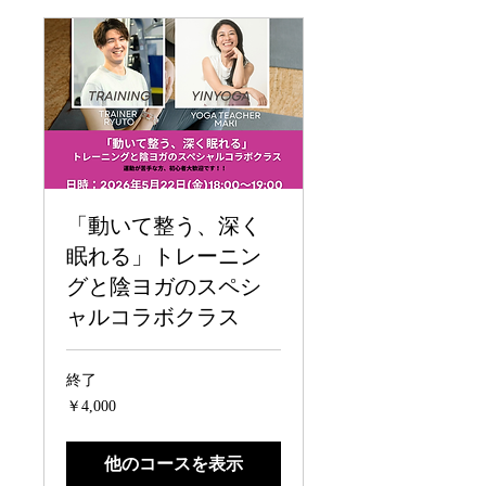
「動いて整う、深く
眠れる」トレーニン
グと陰ヨガのスペシ
ャルコラボクラス
終了
4,000
￥4,000
円
他のコースを表示