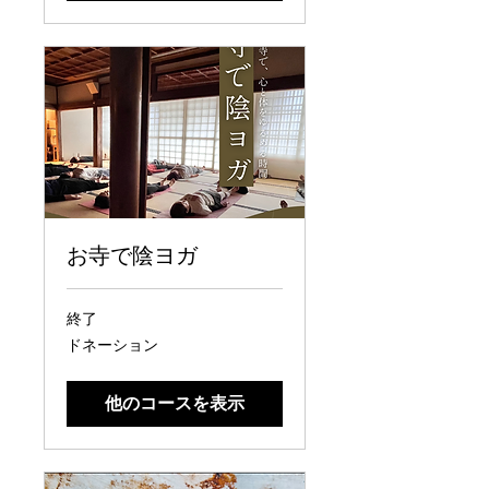
お寺で陰ヨガ
終了
ド
ドネーション
ネ
ー
シ
他のコースを表示
ョ
ン