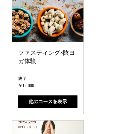
ファスティング×陰ヨ
ガ体験
終了
12,000
￥12,000
円
他のコースを表示