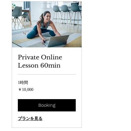
Private Online
Lesson 60min
1時間
10,000
￥10,000
円
Booking
プランを見る