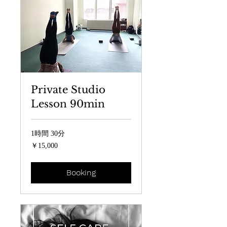
Private Studio
Lesson 90min
1時間 30分
15,000
￥15,000
円
Booking