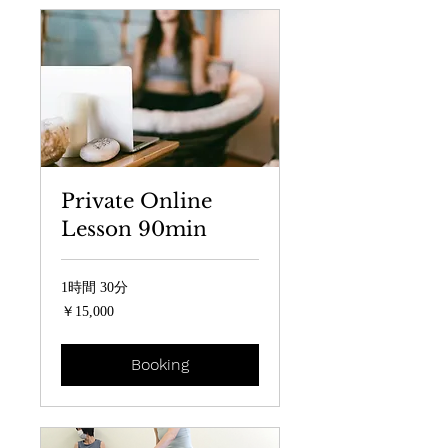
Private Online
Lesson 90min
1時間 30分
15,000
￥15,000
円
Booking