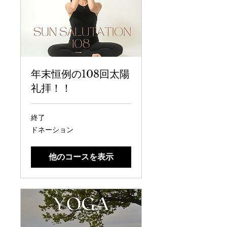
年末恒例の108回太陽
礼拝！！
終了
ド
ドネーション
ネ
ー
シ
他のコースを表示
ョ
ン