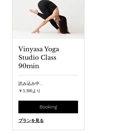
Vinyasa Yoga
Studio Class
90min
読み込み中...
3,300
￥3,300より
円
よ
り
Booking
プランを見る