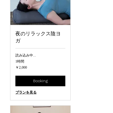
夜のリラックス陰ヨ
ガ
読み込み中...
1時間
2,000
￥2,000
円
Booking
プランを見る