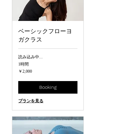
ベーシックフローヨ
ガクラス
読み込み中...
1時間
2,000
￥2,000
円
Booking
プランを見る