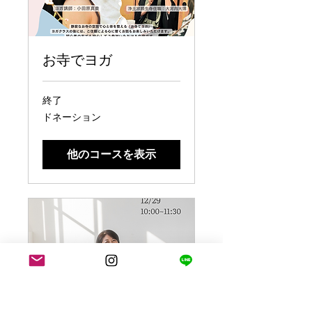
お寺でヨガ
終了
ド
ドネーション
ネ
ー
シ
他のコースを表示
ョ
ン