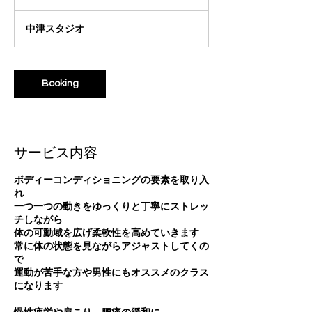
時
3
中津スタジオ
0
分
Booking
サービス内容
ボディーコンディショニングの要素を取り入
れ
一つ一つの動きをゆっくりと丁寧にストレッ
チしながら
体の可動域を広げ柔軟性を高めていきます
常に体の状態を見ながらアジャストしてくの
で
運動が苦手な方や男性にもオススメのクラス
になります