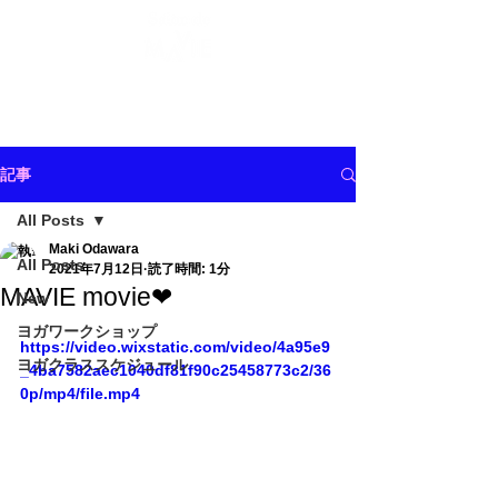
記事
All Posts
Maki Odawara
All Posts
2021年7月12日
読了時間: 1分
MAVIE movie❤︎
New
ヨガワークショップ
https://video.wixstatic.com/video/4a95e9
ヨガクラススケジュール
_4ba7582aec1040df81f90c25458773c2/36
0p/mp4/file.mp4