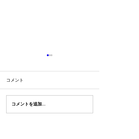
コメント
コメントを追加…
8月のヨガクラススケジュ
7月のヨガクラ
ール
ールのご案内